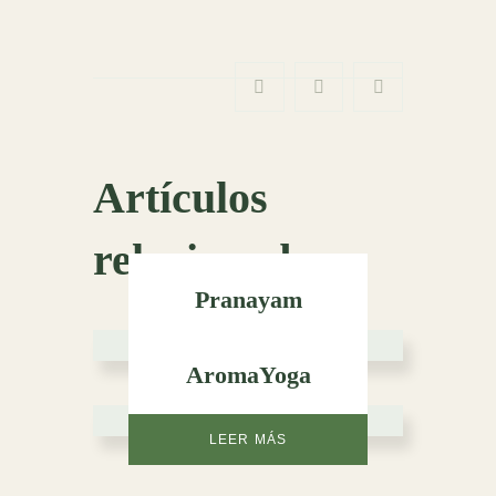
Artículos
relacionados
Pranayam
LEER MÁS
AromaYoga
LEER MÁS