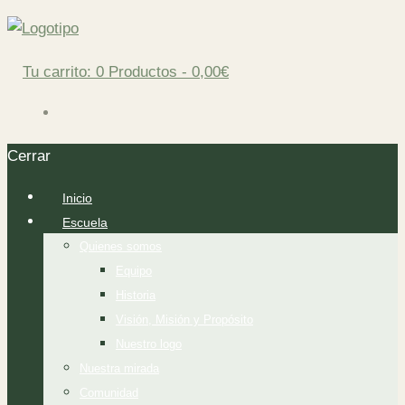
Tu carrito:
0 Productos
-
0,00€
Cerrar
Inicio
Escuela
Quienes somos
Equipo
Historia
Visión, Misión y Propósito
Nuestro logo
Nuestra mirada
Comunidad