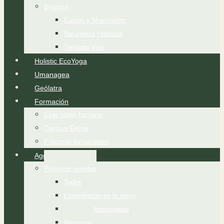
Bitácora
Cuerpo y Movimiento
Naturaleza Habitada
Territorio Vivo
Holistic EcoYoga
Umanagea
Geólatra
Formación
Elige cómo formarte
Campus Online
Próximas formaciones
Agenda
Próximos eventos
Todos
Experiencias en la sierra
Próximas formaciones
Mentorías