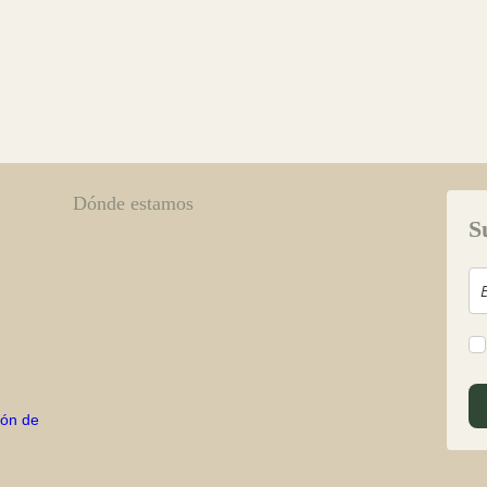
Dónde estamos
S
ión de