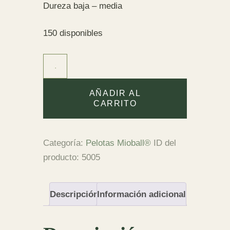
Dureza baja – media
150 disponibles
Familia
TAO
(Yin
AÑADIR AL
+
CARRITO
Yang)
cantidad
Categoría:
Pelotas Mioball®
ID del
producto:
5005
Descripción
Información adicional