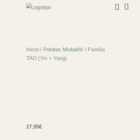
Inicio
/
Pelotas Mioball®
/ Familia
TAO (Yin + Yang)
27,95
€