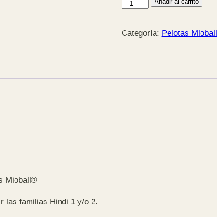
Bolsa
Añadir al carrito
de
algodón
Categoría:
Pelotas Miobal
cantidad
as Mioball®
 las familias Hindi 1 y/o 2.