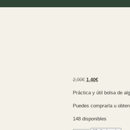
El
El
2,00
€
1,40
€
precio
precio
Práctica y útil bolsa de a
original
actual
era:
es:
Puedes comprarla u obtener
2,00€.
1,40€.
148 disponibles