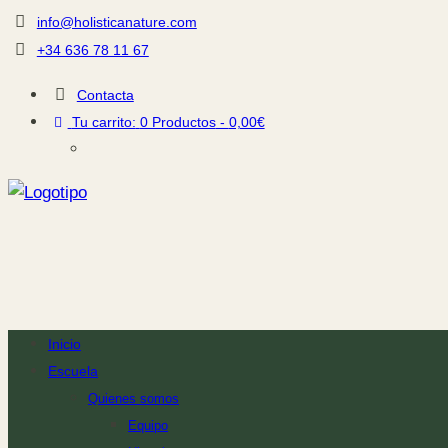
info@holisticanature.com
+34 636 78 11 67
Contacta
Tu carrito:
0 Productos
-
0,00€
Inicio
Escuela
Quienes somos
Equipo