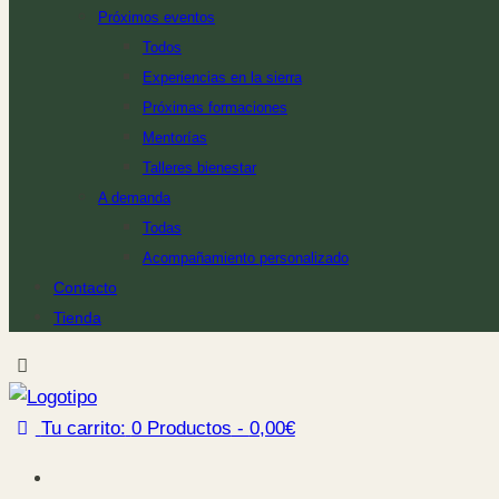
Próximos eventos
Todos
Experiencias en la sierra
Próximas formaciones
Mentorías
Talleres bienestar
A demanda
Todas
Acompañamiento personalizado
Contacto
Tienda
Tu carrito:
0 Productos
-
0,00€