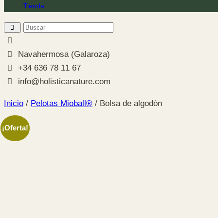
Tienda
Navahermosa (Galaroza)
+34 636 78 11 67
info@holisticanature.com
Inicio
/
Pelotas Mioball®
/ Bolsa de algodón
¡Oferta!