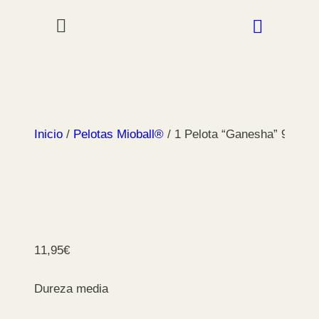
Inicio
/
Pelotas Mioball®
/ 1 Pelota “Ganesha” 90 mm
11,95
€
Dureza media