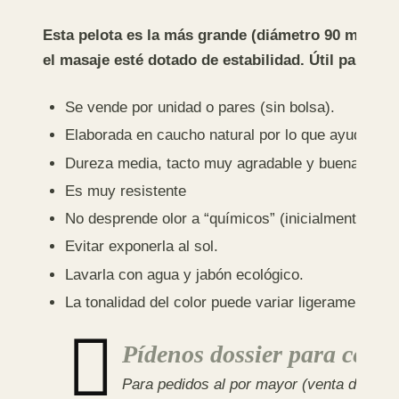
Esta pelota es la m
á
s grande (di
á
metro
90
mm) de l
el masaje est
é
dotado de estabilidad.
Ú
til para m
Se vende por unidad o pares (sin bolsa).
Elaborada en caucho natural por lo que ayudan a 
Dureza media, tacto muy agradable y buena adhe
Es muy resistente
No desprende olor a “químicos” (inicialmente hue
Evitar exponerla al sol.
Lavarla con agua y jabón ecológico.
La tonalidad del color puede variar ligeramente de
Pídenos dossier para centr
Para pedidos al por mayor (venta de pelo