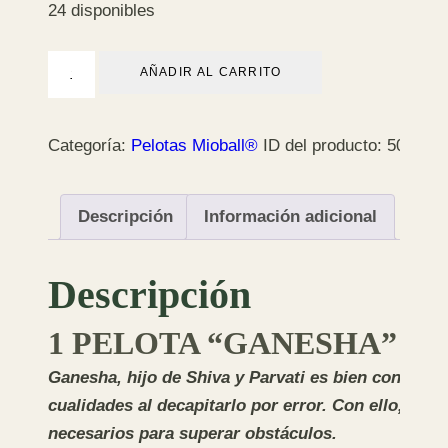
24 disponibles
1
AÑADIR AL CARRITO
Pelota
"Ganesha"
Categoría:
Pelotas Mioball®
ID del producto:
5091
90
mm
cantidad
Descripción
Información adicional
Descripción
1 PELOTA “GANESHA”
Ganesha, hijo de Shiva y Parvati es bien conocido 
cualidades al decapitarlo por error. Con ello, Gane
necesarios para superar obst
á
culos.