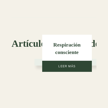
Artículos relacionados
Respiración
consciente
LEER MÁS