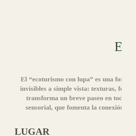
EC
El “ecoturismo con lupa” es una forma de
invisibles a simple vista: texturas, for
transforma un breve paseo en todo un
sensorial, que fomenta la conexión pro
LUGAR